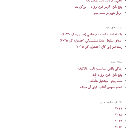
ماهی و گربه و روایت پارامتریک
پنج مانع | لارس فون تری‌یه – یورگن لِث
ایزابل هوپر در معلم پیانو
نوشته‌های تازه
یک تصادف ساده، مامور مخفی (جشنواره کن ۲۰۲۵)
رستاخیز | بی گان (جشنواره کن ۲۰۲۵)
مجله هفت
زندگی واقعی سباستین نایت | ناباکوف
پنج مانع | فون تری‌یه-لِث
معلم پیانو | میشائیل هانه‌که
شعاع عمودی آفتاب | تران آن هونگ
گزارش جشنواره کن
۲۰۱۹
۲۰۱۸
۲۰۱۷
۲۰۱۶