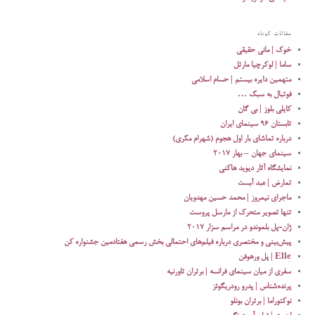
مقالات کوتاه
خوک | مانی حقیقی
ساما | لوکرچیا مارتل
متهمین دایره بیستم | حسام اسلامی
فوتبال به سبک …
کایلی بلوز | بی گان
تابستان ۹۶ سینمای ایران
درباره تماشای بار اول هجوم (شهرام مکری)
سینمای جهان – بهار ۲۰۱۷
نمایشگاه آثار دیوید هاکنی
تمارض | عبد آبست
ماجرای نیمروز | محمد حسین مهدویان
تنها تصویر متحرک از مارسل پروست
ژان-پل بلموندو در مراسم سزار ۲۰۱۷
پیش‌بینی و مختصری درباره فیلم‌های احتمالی بخش رسمی هفتادمین جشنواره کن
Elle | پل ورهوفن
سفری از میان سینمای فرانسه | برتران تاورنیه
پرنده‌شناس | پدرو رودریگوئز
نوکتوراما | برتران بونلو