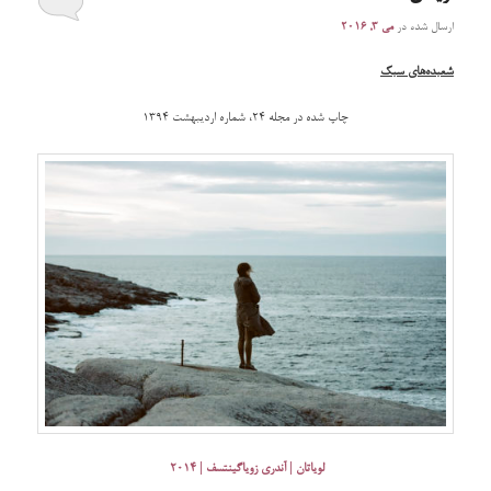
ارسال شده در
می 3, 2016
شعبده‌‌های سبک
چاپ شده در مجله ۲۴، شماره اردیبهشت 1394
لویاتان | آندری زویاگینتسف | ۲۰۱۴