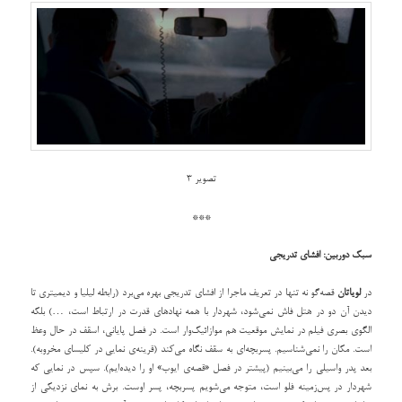
تصویر 3
***
سبک دوربین: افشای تدریجی
در
لویاتان
قصه‌گو نه تنها در تعریف ماجرا از افشای تدریجی بهره می‌برد (رابطه لیلیا و دیمیتری تا
دیدن آن دو در هتل فاش نمی‌شود، شهردار با همه نهادهای قدرت در ارتباط است، …) بلکه
الگوی بصری فیلم در نمایش موقعیت هم موازائیک‌وار است. در فصل پایانی، اسقف در حال وعظ
است. مکان را نمی‌شناسیم. پسر‌بچه‌ای به سقف نگاه می‌کند (قرینه‌ی نمایی در کلیسای مخروبه).
بعد پدر واسیلی را می‌بینیم (پیشتر در فصل «قصه‌ی ایوب» او را دیده‌ایم). سپس در نمایی که
شهردار در پس‌زمینه فلو است، متوجه می‌شویم پسربچه، پسر اوست. برش به نمای نزدیکی از