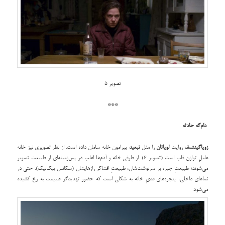
تصویر 5
***
دام‌گه حادثه
زویاگینتسف
روایت
لویاتان
را مثل
تبعید
پیرامون خانه سامان داده است. از نظر تصویری نیز خانه
عاملِ توازن قاب است (تصویر 6). از طرفی خانه و آدم‌ها اغلب در پس‌زمینه‌ای از طبیعت تصویر
می‌شوند؛ طبیعتِ چیره بر سرنوشت‌شان، طبیعتِ افشاگر رازهایشان (سکانس پیک‌نیک). حتی در
نماهای داخلی، پنجره‌های قدیِ خانه به شکلی است که حضور تهدیدگر طبیعت به رخ کشیده
می‌شود.