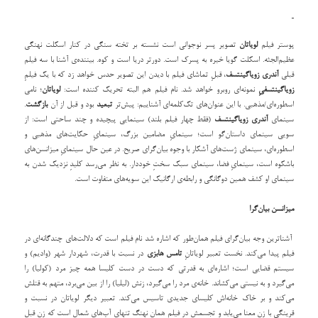
پوستر فیلم
لویاتان
تصویر پسر نوجوانی است نشسته بر تخته سنگی در کنار اسکلت نهنگی
عظیم‌الجثه. اسکلت گویا خیره به پسرک است. دورتر دریا است و کوه. بیننده‌ی آشنا با سه فیلم
قبلی
آندری زویاگینتسف
، قبلِ تماشای فیلم با دیدن این تصویر حدس خواهد زد که با یک فیلمِ
زویاگینتسفیِ
نمونه‌‌ای روبرو خواهد شد. نام فیلم هم البته تحریک کننده است:
لویاتان
؛ نامی
اسطوره‌ای/مذهبی. با این عنوان‌های تک‌کلمه‌ای آشناییم: پیش‌تر
تبعید
بود و قبل از آن
بازگشت
.
سینمای
آندری زویاگینتسف
(فقط چهار فیلم بلند) سینمایی پیچیده و چند ساحتی است: از
سویی سینمای داستان‌گو است؛ سینمایِ مضامین بزرگ، سینمایِ حکایت‌های مذهبی و
اسطوره‌ای، سینمای ژست‌های آشکار با وجوه بیان‌گرای صریح. در عین حال سینمایِ میزانسن‌های
باشکوه است، سینمایِ فضا، سینمای سبک سختِ خوددار. به نظر می‌رسد کلیدِ نزدیک شدن به
سینمای او کشف همین دوگانگی و رابطه‌ی ارگانیک این سویه‌های متفاوت است.
میزانسن بیان‌گرا
آشناترین وجه بیان‌گرای فیلم همان‌‌طور که اشاره شد نام فیلم است که دلالت‌های چندگانه‌ای در
فیلم پیدا می‌کند. نخست تعبیر لویاتانِ
تامس هابزی
در نسبت با قدرت، شهردار شهر (وادیم) و
سیستم قضایی است؛ اشاره‌ای به قدرتی که دست در دست کلیسا همه چیز مرد (کولیا) را
می‌گیرد و به نیستی می‌کشاند. خانه‌‌ی مرد را می‌گیرد، زنش (لیلیا) را از بین می‌برد، متهم به قتلش
می‌کند و بر خاک خانه‌اش کلیسای جدیدی تاسیس می‌کند. تعبیر دیگر لویاتان در نسبت و
قرینگی با زن معنا می‌یابد و تجسمش در فیلم همان نهنگِ تنهای آب‌های شمال است که زن قبل