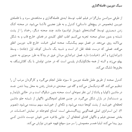
سبک دوربین: فاصله‌گذاری
از طرفی میزانسنِ‌ بیان‌گرا در فیلم اغلب توسط ایده‌ی فاصله‌گذاری و مشاهده‌ی سرد و با فاصله‌ی
دوربین (بخصوص در پیچ‌های داستانی) کنترل و به طرز عجیبی ناآشنا می‌شود. در صحنه کتک
زدن دیمیتری توسط گماشته‌های شهردار (وادیم) مانند چند صحنه دیگر، رخداد را از پشت
شیشه و بدون صدای صحنه تجربه می‌کنیم. اغلب اتفاق کلیدی در فضای خارج قاب و به شکل
بی‌تاکید روی می‌دهد. در فصل مهم پیک‌نیک، صحنه اصلی خیانت خارج قاب دوربین اتفاق
می‌افتد. فصلی که درست نقطه ثقل اثر است و شبیه یک داستان کوتاه، اول (جاده) ، وسط
(تیراندازی) و آخر (خیانت) دارد. فصل تیراندازیِ مردانِ غرق در ودکا به طرز مرموزی به جنون
پهلو می‌زند و البته از همه ملانکولیک‌تر پلیسی است که در جشن تولدش با یک کلاش‌نیکف به
بطری‌ها شلیک می‌کند.
کنترل صحنه از طریق عاملِ فاصله دوربین تا سوژه عامل انجام می‌گیرد و کارگردان مرتب آن را
تنظیم می‌کند. گاه نزدیک‌مان می‌کند و گاه دور. صحنه‌ی درخشان رفتن به محل پیدا شدن جسد
در ماشین (کولیا و پاشا) از این نظر نمونه‌ای است. صحنه بدون دیالوگ است و در حالتی ناپایدار و
پر دست‌انداز در باران شکل می‌گیرد. در چنین فضای اندوهگینی ناگهان از شیشه جلو ماشین
لحظه‌ای خورشید از پشت کوه‌ها دیده می‌شود و تکه‌ای از خورشید سهم بیننده می‌شود (تصویر
3). این استراتژی اصلی قصه‌گوییِ زویاگینتسفی است: امتناع لجوجانه در نمایش احساسات در
بخش عمده‌ی فیلم و ناگهان افشای لحظه‌ای آن. جایی بلاخره حسِ خوشِ دوست داشتن کسی
بروز پیدا می‌کند: لیلیا همسر مغمومش را سر میز، موقع قهوه خوردن نوازش می‌کند.