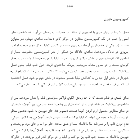
***
کمپوزیسیون متوازن
فصل کلیسا در پایان فیلم با تصویری از اسقف در محراب، به یادمان می‌آورد که شخصیت‌های
اصلی را اغلب در یک کمپوزیسیون متقارن در مرکز کادر دیده‌ایم. نماهای دونفره نیز متوازن
هستند (در یکی از جذاب‌ترینِ آن‌ها، دیمیتری دست در گردن کولیا –مثل دو برادر- به او امید
پیروزی در دادگاه می‌دهد). نماهای دادگاه نیز همگی از نظر کمپوزیسیون متقارنند. بسیار از
نماهای تک نفره قرینه‌ای در بخش دیگری از روایت دارند: لیلیا را روی صخره‌ها از پشت سر و بعدتر
کولیای مست را در نمایی مشابه می‌بینیم. پیرنگ ساختاری قرینه حول قلب فیلم یعنی فصل
پیک‌نیک دارد و روایت به دو بخش مجزا تبدیل می‌شود: کشمکش سه راس مثلث کولیا-وکیل-
شهردار در بخش اول تبدیل به کشاکش لیلیا-همسر-معشوقه در بخش دوم می‌شود. فصل اختتامیه
نیز کاملن قرینه فصل افتتاحیه است و موسیقی فیلیپ گلاس این قرینگی را برجسته‌تر می‌کند.
نمای بلندی در فیلم هست که تا حد زیادی الگوی فراگیر میزانسنی فیلم را نشان می‌دهد. پس از
مشاجره‌ی پیک‌نیک در خانه کولیا و در نامتعادل‌ترین وضعیت قصه بسر می‌بریم. آنجلا و شوهرش
در نمای متقارنی مشغول آرام کردن کولیا هستند (تصویر 5). جای دوربین به شیوه عجیبی منظرِ
کولیاست. آن‌ها متوجه می شوند که لیلیا برگشته است. سپس شوهر آنجلا می‌رود. الگوی سبکی،
عدمِ توازن قاب را بر نمی‌تابد لذا بلافاصله لیلیا از عمق صحنه جلو می‌آید و جای مرد می‌نشیند و
سنگینی سمت راست قاب را جبران می‌کند (تصویر 5). چند ثانیه بعد آنجلا آن‌جا را ترک می‌کند.
دوربین بلافاصله به سمت چپ قاب پن می‌کند و لیلیا را در مرکز کادر قرار می‌دهد در حالی‌که