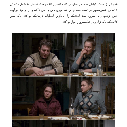
همچنان از جایگاه کولیای صحنه را نظاره می‌کنیم (تصویر 5). موقعیت نمایشی به شکل متضادی
با تعادل کمپوزیسیون در تضاد است و این هم‌جواری لحن و حسِ ناآشنایی را بوجود می‌آورد.
بدین ترتیب وجه بصری، لذتِ استتیک را جایگزینِ اضطرابِ دراماتیک می‌کند: یک نقاش
کلاسیک، یک درام‌پرداز شکسپیری را مهار می‌کند.