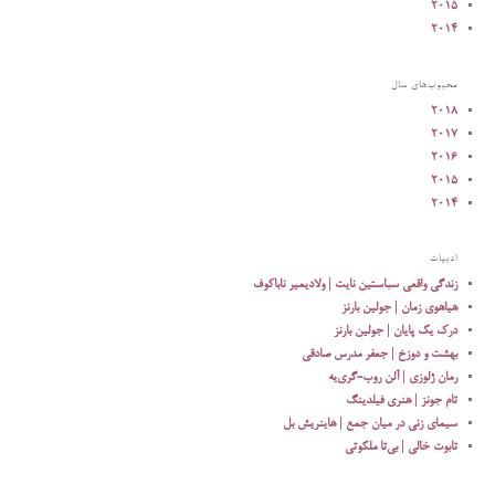
۲۰۱۵
۲۰۱۴
محبوب‌‌های سال
۲۰۱۸
۲۰۱۷
۲۰۱۶
۲۰۱۵
۲۰۱۴
ادبیات
زندگی واقعی سباستین نایت | ولادیمیر ناباکوف
هیاهوی زمان | جولین بارنز
درک یک پایان | جولین بارنز
بهشت و دوزخ | جعفر مدرس صادقی
رمان ژلوزی | آلن روب-گری‌یه‌
تام جونز | هنری فیلدینگ
سیمای زنی در میان جمع | هاینریش بل
تابوت‌ خالی‌ | بی‌تا ملکوتی‌