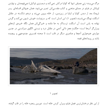
مرگ می‌بیند؛ زنی عمیقن تنها که کولیا درکش نمی‌کند و دیمیتری (وکیل) نمی‌فهمدش. و نهایتن
لویاتان در فیلم در معنای مذهبی و کتاب مقدسی‌اش تعبیر می‌شود: همان هیولای افسانه‌ای. پسر
(روما) بعد از دیدن کولیا و لیلیا در زیرزمین، از خانه بیرون می‌زند و درهم شکسته در مقابل
اسکلت نهنگ می‌نشیند (تصویر 1). این انسان است که بر سرنوشت خویش شیون می‌کند و گردن
نهاده به یاس است. آن اسکلت ترسناکِ به جا مانده و خیرگی‌اش همان نگاه خیره‌ی اژدهایِ
ویران‌گر آب‌ها است؛ حکایتِ عجزِ ذاتی آدمی در مقابل درد و نیستی. الگوی میزانسنی در چنین
مواردی هم‌جواری آدم‌ها و عناصری دیگر در قاب است تا صحنه تفسیری چندوجهی و پیچیده
باشد بر رویدادهای قصه.
تصویر 1
از این نظر درخشان‌ترین فصل فیلم، ویران کردن خانه است. دوربین پنجره خانه را در قاب گرفته.