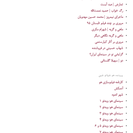
تمارض | عبد آبست
رگ خواب | حمید نعمت‌الله
ماجرای نیمروز | محمد حسین مهدویان
مروری بر چند فیلم تابستان 95
ماهی و گربه | شهرام مکری
ماهی و گربه: نگاهی دیگر
مروری بر آثار کیارستمی
شهاب حسینی در فروشنده
گرایشی نو در سینمای ایران؟
دو | سهیلا گلستانی
پرونده هو شیائو شین
کارنامه فیلم‌سازی هو
آدمکش
شهر اندوه
سینمای هو: ویدئو 1
سینمای هو: ویدئو 2
سینمای هو: ویدئو 3
سینمای هو: ویدئو 4
سینمای هو: ویدئو 5 و 6
سینمای هو: ویدئو 7