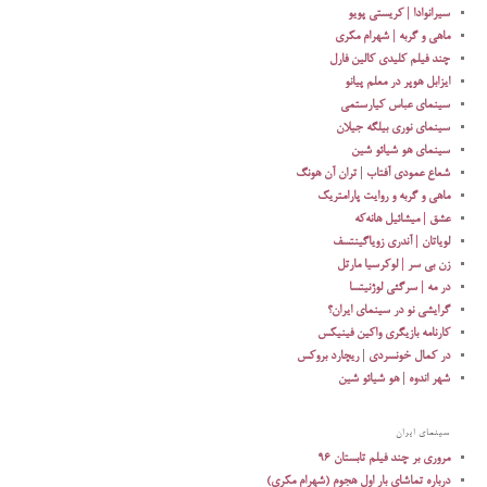
سیرانوادا | کریستی پویو
ماهی و گربه | شهرام مکری
چند فیلم کلیدی کالین فارل
ایزابل هوپر در معلم پیانو
سینمای عباس کیارستمی
سینمای نوری بیلگه جیلان
سینمای هو شیائو شین
شعاع عمودی آفتاب | تران آن هونگ
ماهی و گربه و روایت پارامتریک
عشق | میشائیل هانه‌که
لویاتان | آندری زویاگینتسف
زن بی سر | لوکرسیا مارتل
در مه | سرگئی لوژنیتسا
گرایشی نو در سینمای ایران؟
کارنامه بازیگری واکین فینیکس
در کمال خونسردی | ریچارد بروکس
شهر اندوه | هو شیائو شین
سینمای ایران
مروری بر چند فیلم تابستان ۹۶
درباره تماشای بار اول هجوم (شهرام مکری)