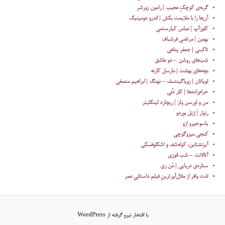
گربه‌ی کوچکِ عجیب | رامون زورشر
آن‌ها را با ملایمت بکش | اندرو دومینیک
کلوزآپ | عباس کیارستمی
بهمن | مرتضی فرشباف
تاکسی | جعفر پناهی
شب‌های روشن – دو عاشق
بچه‌های بهشت | مارسل کارنه
لویاتان | زویاگینتسف – نهنگ | ابراهیم منصفی
حرام‌زاده‌ها | کلر دُنی
من و اورسن ولز | ریچارد لینکلیتر
رنوار | ژیل بوردو
یاسوجیرو ازو
کنجی میزوگوچی
آیزنشتاین، کوله‌شف و اشکلوفسکی
آتالانت – شب قوزی
ستاره‌‌ی دریایی | مَن ری
لذت وافر از ملال‌آورترینِ فیلم داستانیِ عمر ​
با افتخار نیرو گرفته از WordPress