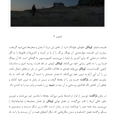
تصویر 6
طبیعت فیلم ِ
لویاتان
جلوه‌ای هولناک دارد. از تله‌ی این دریا، آسمان و صخره‌ها نمی‌شود گریخت.
پیش‌تر این طبیعت مهارنشدنی آن نهنگ بزرگ را از پا در آورده و کشتی‌ها و قایق‌ها را به گل
نشانده. در نمایی که برای آخرین بار لیلیا را می‌بینیم، کمپوزیسیون به گونه‌ای است که آن نهنگِ
فریبا زن را به تله‌ی زیبایی خود می‌کشاند.
لویاتان
لزومن در نقد قدرت روسیه امروز و مناسبات
کنونی کلیسا نیست.
لویاتان
می‌تواند قصه‌ی به هلاکت افکندن آدمی در دل دریاهای شمال باشد.
زن را آن آبیِ آرام به درون خود می‌کشاند تا بعدتر جسدش را شبیه آن نهنگ تف کند. به یاد
بیاوریم چطور در
بازگشت
جزیره پدر را از بچه‌ها گرفت و سپس در پایان به درون خود کشاند و
چطور آن خانه‌ی تک افتاده‌ی روستایی بر آن تپه‌ در
تبعید
زن را بلعید و برادر مرد را به کشتن داد.
در پایانِ
بازگشت
دوربین از فراز درخت‌ها پایین می‌آمد. بچه‌ها با ماشین دور می‌شدند و دوربین
جای خالی ‌آن‌ها را قاب می‌گرفت. در فصل نهایی
لویاتان
باز همان صخره‌ها و چشم‌اندازها را
می‌بینیم. برف همه چیز را پوشانده، مرد در زندان است، خانه و زن دیگر نیستند و دیمیتری به
مسکو برگشته. فصل اختتامیه و دیدن مکان‌هایی که دیگر آدم‌های قصه در آن نیستند ما را به یاد