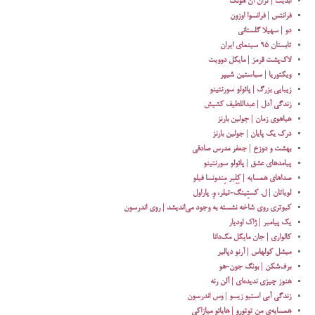
ابدیت | تران آن هونگ
فرانتس | فرانسوا اوزون
دو | سهیلا گلستانی
تابستان ۹۵ سینمای ایران
لاک‌پشت قرمز | مایکل دوویت
ویکتوریا | سباستین شیپر
زیبایی بزرگ | پائولو سورنتینو
زندگی آدل | عبداللطیف کشیش
هیاهوی زمان | جولین بارنز
درک یک پایان | جولین بارنز
بهشت و دوزخ | جعفر مدرس صادقی
پیامدهای عشق | پائولو سورنتینو
صداهای همسایه | کِلِبر مِندونسا فیلو
لویاتان | ل. کستِینگ-تیلر، وِ. پاراول
کبوتری روی شاخه نشسته به وجود می‌اندیشد | روی اندرسون
یک پیامبر | ژاک اودیار
کالواری | جان مایکل مک‌دانا
میشل کولهاس | آرنو دپالیر
برف‌شکن | بونگ جون-هو
هنوز چیزی ندیده‌ای | آلن رنه
زندگی آبی استیو زیسو | وس اندرسون
همسایه‌ی من توتورو | هایائو میازاکی