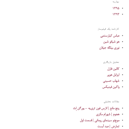
بهاریه
۱۳۹۵
۱۳۹۳
کارنامه یک فیلم‌ساز
عباس کیارستمی
هو شیائو شین
نوری بیلگه جیلان
تحلیل بازیگری
کالین فارل
ایزابل هوپر
شهاب حسینی
واکین فینیکس
مقالات تحلیلی
پنج مانع | لارس فون تری‌یه – یورگن لِث
هجوم | شهرام مکری
موج‌نو سینمای رومانی | قسمت اول
تمارض | عبد آبست