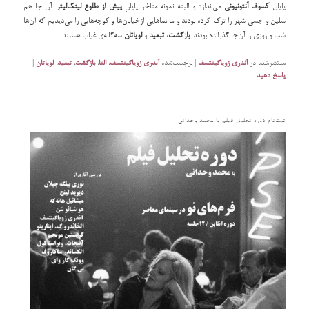
پایان
کسوف
آنتونیونی
می‌اندازد و البته نمونه متاخر پایانِ
پیش از طلوع
لینک‌لیتر
. آن جا هم
سلین و جسی شهر را ترک کرده بودند و ما نماهایی ازخیابان‌ها و کوچه‌هایی را می‌دیدیم که آن‌ها
شب و روزی را آن‌جا گذرانده بودند.
بازگشت
،
تبعید
و
لویاتان
سه‌گانه‌ی غیاب هستند.
منتشرشده در
آندری زویاگینتسف
|
برچسب‌شده
آندری زویاگینتسف
،
النا
،
بازگشت
،
تبعید
،
لویاتان
|
پاسخ دهید
ثبت‌نام دوره تحلیل فیلم با محمد وحدانی