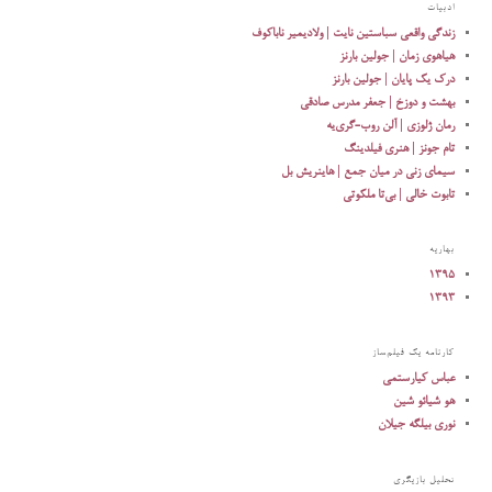
ادبیات
زندگی واقعی سباستین نایت | ولادیمیر ناباکوف
هیاهوی زمان | جولین بارنز
درک یک پایان | جولین بارنز
بهشت و دوزخ | جعفر مدرس صادقی
رمان ژلوزی | آلن روب-گری‌یه‌
تام جونز | هنری فیلدینگ
سیمای زنی در میان جمع | هاینریش بل
تابوت‌ خالی‌ | بی‌تا ملکوتی‌
بهاریه
۱۳۹۵
۱۳۹۳
کارنامه یک فیلم‌ساز
عباس کیارستمی
هو شیائو شین
نوری بیلگه جیلان
تحلیل بازیگری