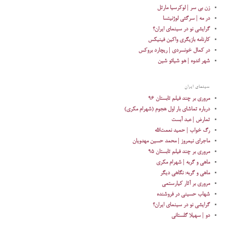
زن بی سر | لوکرسیا مارتل
در مه | سرگئی لوژنیتسا
گرایشی نو در سینمای ایران؟
کارنامه بازیگری واکین فینیکس
در کمال خونسردی | ریچارد بروکس
شهر اندوه | هو شیائو شین
سینمای ایران
مروری بر چند فیلم تابستان ۹۶
درباره تماشای بار اول هجوم (شهرام مکری)
تمارض | عبد آبست
رگ خواب | حمید نعمت‌الله
ماجرای نیمروز | محمد حسین مهدویان
مروری بر چند فیلم تابستان 95
ماهی و گربه | شهرام مکری
ماهی و گربه: نگاهی دیگر
مروری بر آثار کیارستمی
شهاب حسینی در فروشنده
گرایشی نو در سینمای ایران؟
دو | سهیلا گلستانی