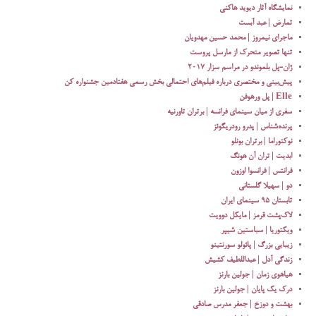
نمایشگاه آثار دیوید هاکنی
تمارض | عبد آبست
ماجرای نیمروز | محمد حسین مهدویان
تنها تصویر متحرک از مارسل پروست
ژان-پل بلموندو در مراسم سزار ۲۰۱۷
پیش‌بینی و مختصری درباره فیلم‌های احتمالی بخش رسمی هفتادمین جشنواره کن
Elle | پل ورهوفن
سفری از میان سینمای فرانسه | برتران تاورنیه
پرنده‌شناس | پدرو رودریگوئز
نوکتوراما | برتران بونلو
ابدیت | تران آن هونگ
فرانتس | فرانسوا اوزون
دو | سهیلا گلستانی
تابستان ۹۵ سینمای ایران
لاک‌پشت قرمز | مایکل دوویت
ویکتوریا | سباستین شیپر
زیبایی بزرگ | پائولو سورنتینو
زندگی آدل | عبداللطیف کشیش
هیاهوی زمان | جولین بارنز
درک یک پایان | جولین بارنز
بهشت و دوزخ | جعفر مدرس صادقی