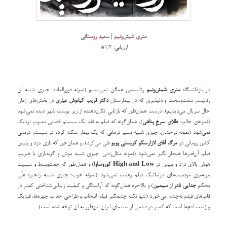
متری شیش‌ونیم | سعید روستائی
ارزیابی: ۱/۲* ‌‌
در بازداشتگاه
متری شیش‌ونیم
رئالیسمی همگن نمی‌بینیم (نمونه فوق‌العاده: چیزی شبیه آن
رئالیسم سفت‌وسخت و دلپذیری که در بیمارستان
دکتر قریب کیانوش عیاری
در بخش‌های زمان
حال سریال می‌دیدیم)، درست همان‌طور که بازتابی تکان‌دهنده از زیر پوست شهر دیده نمی‌شود
(نمونه‌ی جالب:
طلای سرخِ پناهی
)، همان‌گونه که فیلم به نقد یک سیستم قضایی معیوب نزدیک
نمی‌شود (نمونه درخشان: چیزی شبیه مسیر درمانی که یک بیمار سکته کرده در سیستم درمانی
کشور
رومانی در
مرگ آقای لازارسکو
کریستی پویو
طی می‌کرد)، و همان‌جور که بازی دزد و پلیس‌
فیلم آن‌قدرها هیجان‌انگیز نمی‌شود (نمونه مثال‌زدنی: چیزی شبیه موش و گربه‌بازی با ضریب
هوش بالای دزد و پلیس در ‌
High and Low
کوروساوا
) و همان‌طور که چفت‌وبسط و سببیت
مو‌به‌موی موقعیت‌های دراماتیک فیلم رعایت نمی‌شود (نمونه خوب:‌ چیزی شبیه زنجیره علّی
محکم
جدایی نادر از سیمین
) و بالاخره همان‌‌گونه که آراستگی و کیفیت زیبایی‌شناختی کمتر در
قاب‌های فیلم به‌چشم می‌خورد (تنها نکته چشمگیر فیلم انتخاب و طراحی جذاب چهره‌ها، فیزیک
و ژست آدم‌ها است که کمتر در فیلمی از سینمای ایران این‌طور به آن توجه شده است). ‌