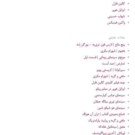
کالین فارل
ایزابل هوپر
شهاب حسینی
واکین فینیکس
مقالات تحلیلی
پنج مانع | لارس فون تری‌یه – یورگن لِث
هجوم | شهرام مکری
موج‌نو سینمای رومانی | قسمت اول
تمارض | عبد آبست
سیرانوادا | کریستی پویو
ماهی و گربه | شهرام مکری
چند فیلم کلیدی کالین فارل
ایزابل هوپر در معلم پیانو
سینمای عباس کیارستمی
سینمای نوری بیلگه جیلان
سینمای هو شیائو شین
شعاع عمودی آفتاب | تران آن هونگ
ماهی و گربه و روایت پارامتریک
عشق | میشائیل هانه‌که
لویاتان | آندری زویاگینتسف