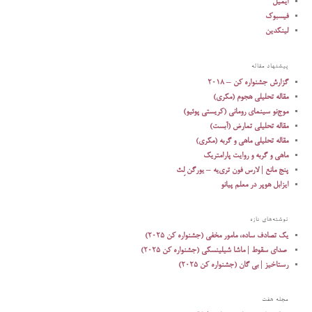
ایمیل
فیسبوک
لینکدین
پیشنهاد مقاله
گزارش جشنواره کن – ۲۰۱۸
مقاله تحلیلی هجوم (مکری)
موج‌نو سینمای رومانی (کریستی پوئیو)
مقاله تحلیلی تمارض (آبست)
مقاله تحلیلی ماهی و گربه (مکری)
ماهی و گربه و روایت پارامتریک
پنج مانع | لارس فون تری‌یه – یورگن لِث
ایزابل هوپر در معلم پیانو
نوشته‌های تازه
یک تصادف ساده، مامور مخفی (جشنواره کن ۲۰۲۵)
رستاخیز | بی گان (جشنواره کن ۲۰۲۵)
مجله هفت