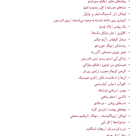
پیامدهای عشق | پائولو سورنتینو
صداهای همسایه | کِلِبر مِندونسا فیلو
لویاتان | ل. کستِینگ-تیلر، وِ. پاراول
کبوتری روی شاخه نشسته به وجود می‌اندیشد | روی اندرسون
یک پیامبر | ژاک اودیار
کالواری | جان مایکل مک‌دانا
میشل کولهاس | آرنو دپالیر
برف‌شکن | بونگ جون-هو
هنوز چیزی ندیده‌ای | آلن رنه
زندگی آبی استیو زیسو | وس اندرسون
همسایه‌ی من توتورو | هایائو میازاکی
گربه‌ی کوچکِ عجیب | رامون زورشر
آن‌ها را با ملایمت بکش | اندرو دومینیک
کلوزآپ | عباس کیارستمی
بهمن | مرتضی فرشباف
تاکسی | جعفر پناهی
شب‌های روشن – دو عاشق
بچه‌های بهشت | مارسل کارنه
لویاتان | زویاگینتسف – نهنگ | ابراهیم منصفی
حرام‌زاده‌ها | کلر دُنی
من و اورسن ولز | ریچارد لینکلیتر
رنوار | ژیل بوردو