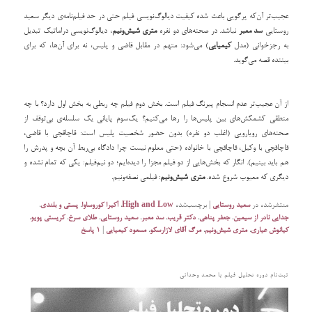
عجیب‌تر آن‌که پرگویی باعث شده کیفیت دیالوگ‌نویسی فیلم حتی در حد فیلم‌نامه‌ی دیگر سعید
روستایی
سد معبر
نباشد. در صحنه‌های دو نفره
متری شیش‌ونیم
، دیالوگ‌نویسی دراماتیک تبدیل
به رجزخوانی (مدل
کیمیایی
) می‌شود: متهم در مقابل قاضی و پلیس، نه برای آن‌ها، که برای
بیننده قصه می‌گوید. ‌
از آن عجیب‌تر عدم انسجام پیرنگ فیلم است. بخش دوم فیلم چه ربطی به بخش اول دارد؟ با چه
منطقی کشمکش‌های بین پلیس‌ها را رها می‌کنیم؟ یک‌سوم پایانی یک سلسله‌ی بی‌توقف از
صحنه‌های رویارویی (اغلب دو نفره) بدون حضور شخصیت پلیس است: قاچاقچی با قاضی،
قاچاقچی با وکیل، قاچاقچی با خانواده (حتی معلوم نیست چرا دادگاه بی‌ربط آن بچه و پدرش را
هم باید بینیم)‌. انگار که بخش‌هایی از دو فیلم مجزا را دیده‌ایم؛ ‌دو نیم‌فیلم: یکی که تمام نشده و
دیگری که معیوب شروع شده.
متری شیش‌ونیم
: فیلمی نصفه‌ونیم.
منتشرشده در
سعید روستایی
|
برچسب‌شده
High and Low
،
آکیرا کوروساوا
،
پستی و بلندی
،
جدایی نادر از سیمین
،
جعفر پناهی
،
دکتر قریب
،
سد معبر
،
سعید روستایی
،
طلای سرخ
،
کریستی پویو
،
کیانوش عیاری
،
متری شیش‌ونیم
،
مرگ آقای لازارسکو
،
مسعود کیمیایی
|
۱
پاسخ
ثبت‌نام دوره تحلیل فیلم با محمد وحدانی