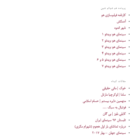
پرونده هو شیائو شین
کارنامه فیلم‌سازی هو
آدمکش
شهر اندوه
سینمای هو: ویدئو 1
سینمای هو: ویدئو 2
سینمای هو: ویدئو 3
سینمای هو: ویدئو 4
سینمای هو: ویدئو 5 و 6
سینمای هو: ویدئو 7
مقالات کوتاه
خوک | مانی حقیقی
ساما | لوکرچیا مارتل
متهمین دایره بیستم | حسام اسلامی
فوتبال به سبک …
کایلی بلوز | بی گان
تابستان ۹۶ سینمای ایران
درباره تماشای بار اول هجوم (شهرام مکری)
سینمای جهان – بهار ۲۰۱۷